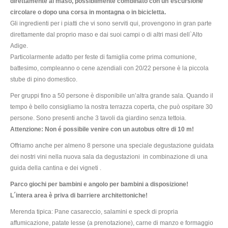
direttamente al maso, possibilmente combinato con un´escursione
circolare o dopo una corsa in montagna o in bicicletta.
Gli ingredienti per i piatti che vi sono serviti qui, provengono in gran parte
direttamente dal proprio maso e dai suoi campi o di altri masi dell`Alto
Adige.
Particolarmente adatto per feste di famiglia come prima comunione,
battesimo, compleanno o cene azendiali con 20/22 persone è la piccola
stube di pino domestico.
Per gruppi fino a 50 persone è disponibile un’altra grande sala. Quando il
tempo è bello consigliamo la nostra terrazza coperta, che può ospitare 30
persone.
Sono presenti anche 3 tavoli da giardino senza tettoia.
Attenzione: Non é possibile venire con un autobus oltre di 10 m!
Offriamo anche per almeno 8 persone una speciale degustazione guidata
dei nostri vini nella nuova sala da degustazioni in combinazione di una
guida della cantina e dei vigneti .
Parco giochi per bambini e angolo per bambini a disposizione!
L´intera area è priva di barriere architettoniche!
Merenda tipica: Pane casareccio, salamini e speck di propria
affumicazione, patate lesse (a prenotazione), carne di manzo e formaggio