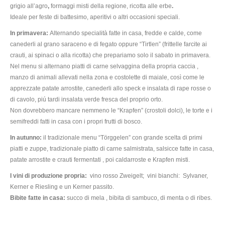
grigio all’agro
,
formaggi misti della regione, ricotta alle erbe
.
Ideale per feste di battesimo, aperitivi o altri occasioni speciali.
In primavera:
Alternando specialità fatte in casa, fredde e calde, come
canederli al grano saraceno e di fegato oppure “Tirtlen” (frittelle farcite ai
crauti, ai spinaci o alla ricotta) che prepariamo solo il sabato in primavera.
Nel menu si alternano piatti di carne selvaggina della propria caccia ,
manzo di animali allevati nella zona e costolette di maiale, così come le
apprezzate patate arrostite, canederli allo speck e insalata di rape rosse o
di cavolo, piú tardi insalata verde fresca del proprio orto.
Non dovrebbero mancare nemmeno le “Krapfen” (crostoli dolci), le torte e i
semifreddi fatti in casa con i propri frutti di bosco.
In autunno:
il tradizionale menu “Törggelen” con grande scelta di primi
piatti e zuppe, tradizionale piatto di carne salmistrata, salsicce fatte in casa,
patate arrostite e crauti fermentati , poi caldarroste e Krapfen misti.
I vini di produzione propria:
vino rosso Zweigelt; vini bianchi: Sylvaner,
Kerner e Riesling e un Kerner passito.
Bibite fatte in casa:
succo di mela , bibita di sambuco, di menta o di ribes.