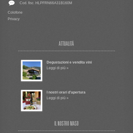
Cod. fisc. HLPFRN66A31B160M
Colofone
Privacy
ATTUALITÁ
Degustazioni e vendita vini
Leggi di piú »
I nostri orari d'apertura
Leggi di piú »
IL NOSTRO MASO