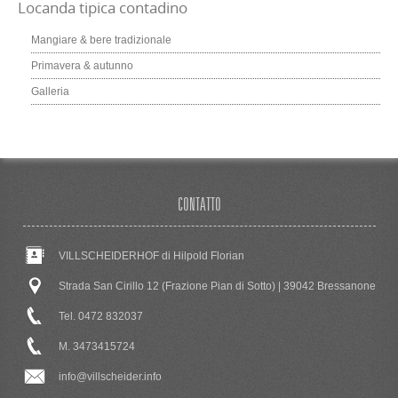
Locanda tipica contadino
Mangiare & bere tradizionale
Primavera & autunno
Galleria
CONTATTO
VILLSCHEIDERHOF di Hilpold Florian
Strada San Cirillo 12 (Frazione Pian di Sotto) | 39042 Bressanone
Tel. 0472 832037
M. 3473415724
info@villscheider.info