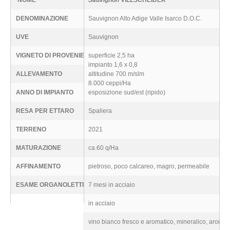
NOME
Sauvignon
VILLSCHEIDER
DENOMINAZIONE
Sauvignon Alto Adige Valle Isarco D.O.C.
UVE
Sauvignon
VIGNETO DI PROVENIENZA
superficie 2,5 ha
impianto 1,6 x 0,8
ALLEVAMENTO
altitudine 700 m/slm
8.000 ceppi/Ha
ANNO DI IMPIANTO
esposizione sud/est (ripido)
RESA PER ETTARO
Spaliera
TERRENO
2021
MATURAZIONE
ca.60 q/Ha
AFFINAMENTO
pietroso, poco calcareo, magro, permeabile
ESAME ORGANOLETTICO
7 mesi in acciaio
in acciaio
vino bianco fresco e aromatico, mineralico, aromat