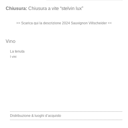
Chiusura:
Chiusura a vite “stelvin lux”
>> Scarica qui la descrizione 2024 Sauvignon Villscheider <<
Vino
La tenuta
I vini
Kerner
Sylvaner
Riesling
Sauvignon
Zweigelt
Passito
Distribuzione & luoghi d’acquisto