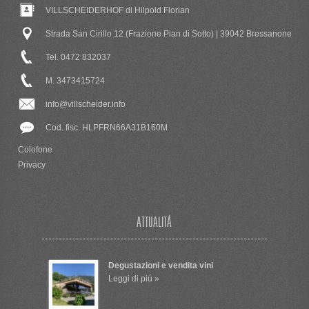
VILLSCHEIDERHOF di Hilpold Florian
Strada San Cirillo 12 (Frazione Pian di Sotto) | 39042 Bressanone
Tel. 0472 832037
M. 3473415724
info@villscheider.info
Cod. fisc. HLPFRN66A31B160M
Colofone
Privacy
ATTUALITÁ
Degustazioni e vendita vini
Leggi di piú »