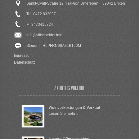
Sankt-Cyrill-Straße 12 (Fraktion Untereben) | 39042 Brixen
Tel. 0472 832037
M. 3473415724
info@villscheider.info
Steuernr. HLPFRN66A31B160M
Impressum
Datenschutz
AKTUELLES VOM HOF
Weinverkostungen & Verkauf
Lesen Sie mehr »
Unsere Öffnungszeiten