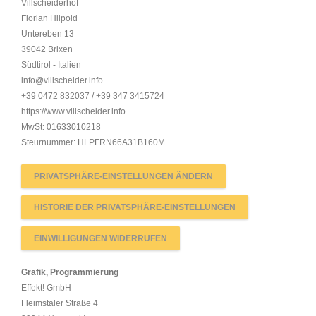
Villscheiderhof
Florian Hilpold
Untereben 13
39042 Brixen
Südtirol - Italien
info@villscheider.info
+39 0472 832037 / +39 347 3415724
https://www.villscheider.info
MwSt: 01633010218
Steurnummer: HLPFRN66A31B160M
PRIVATSPHÄRE-EINSTELLUNGEN ÄNDERN
HISTORIE DER PRIVATSPHÄRE-EINSTELLUNGEN
EINWILLIGUNGEN WIDERRUFEN
Grafik, Programmierung
Effekt! GmbH
Fleimstaler Straße 4