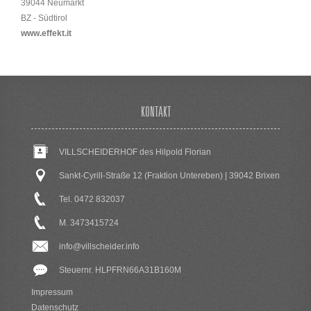
39044 Neumarkt
BZ - Südtirol
www.effekt.it
KONTAKT
VILLSCHEIDERHOF des Hilpold Florian
Sankt-Cyrill-Straße 12 (Fraktion Untereben) | 39042 Brixen
Tel. 0472 832037
M. 3473415724
info@villscheider.info
Steuernr. HLPFRN66A31B160M
Impressum
Datenschutz