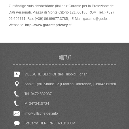
Zuständige Aufsichtsbehörde (Italien): Garante per la Protezione dei
Dati Personali, Piazza di Monte Citorio 121, 00186 ROM, Tel.: (+39)
06.696771, Fax: (+39) 06.69677.3785, , E-Mail: garante@gpdp.it,
Webseite:
http://www.garanteprivacy.it/
.
KONTAKT
VILLSCHEIDERHOF des Hilpold Florian
Sankt-Cyrill-Straße 12 (Fraktion Untereben) | 39042 Brixen
Tel. 0472 832037
M. 3473415724
info@villscheider.info
Steuernr. HLPFRN66A31B160M