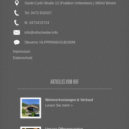
Sankt-Cyrill-Straße 12 (Fraktion Untereben) | 39042 Brixen
Tel. 0472 832037
M. 3473415724
info@villscheider.info
Steuernr. HLPFRN66A31B160M
Impressum
Datenschutz
AKTUELLES VOM HOF
Weinverkostungen & Verkauf
Lesen Sie mehr »
Unsere Öffnungszeiten