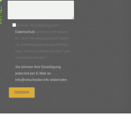
Ich habe die Erklärung zum
Datenschutz
gelesen und stimme
zu, dass die eingegebenen Daten
zur Beantwortung meiner Anfrage
oder meines Auftrags erhoben und
verarbeitet werden.*
Sie können Ihre Einwilligung
jederzeit per E-Mail an
info@villscheider.info widerrufen.