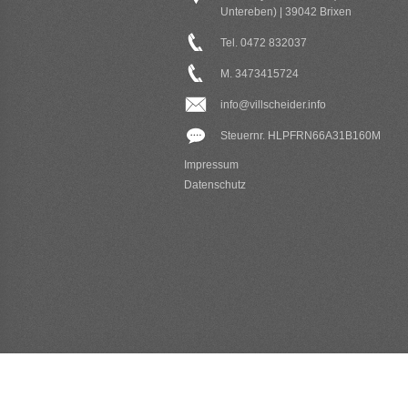
Untereben) | 39042 Brixen
Tel. 0472 832037
M. 3473415724
info@villscheider.info
Steuernr. HLPFRN66A31B160M
Impressum
Datenschutz